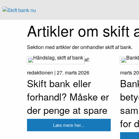
Artikler om skift 
Sektion med artikler der omhandler skift af bank.
af:
redaktionen |
27. marts 2026
marts 2
Skift bank eller
Bank
forhandl? Måske er
bety
der penge at spare
sam
for 
Læs mere her...