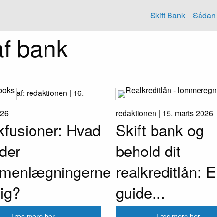
Skift Bank
Sådan 
af bank
af: redaktionen |
16.
026
redaktionen |
15. marts 2026
fusioner: Hvad
Skift bank og
der
behold dit
menlægningerne
realkreditlån: 
dig?
guide...
Læs mere her...
Læs mere her...