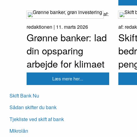
af:
redaktionen |
11. marts 2026
af: reda
Grønne banker: lad
Skif
din opsparing
bedr
arbejde for klimaet
pen
Læs mere her...
Skift Bank Nu
Sådan skifter du bank
Tjekliste ved skift af bank
Mikrolån