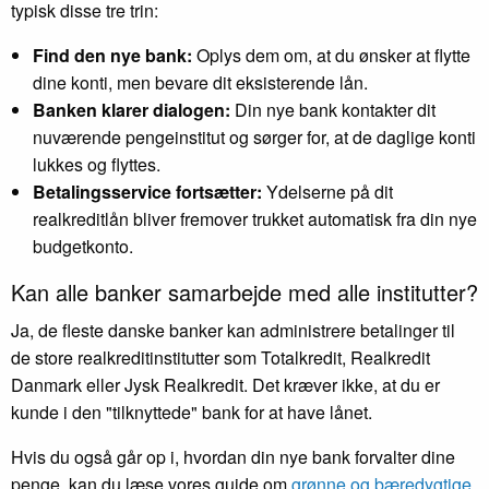
typisk disse tre trin:
Find den nye bank:
Oplys dem om, at du ønsker at flytte
dine konti, men bevare dit eksisterende lån.
Banken klarer dialogen:
Din nye bank kontakter dit
nuværende pengeinstitut og sørger for, at de daglige konti
lukkes og flyttes.
Betalingsservice fortsætter:
Ydelserne på dit
realkreditlån bliver fremover trukket automatisk fra din nye
budgetkonto.
Kan alle banker samarbejde med alle institutter?
Ja, de fleste danske banker kan administrere betalinger til
de store realkreditinstitutter som Totalkredit, Realkredit
Danmark eller Jysk Realkredit. Det kræver ikke, at du er
kunde i den "tilknyttede" bank for at have lånet.
Hvis du også går op i, hvordan din nye bank forvalter dine
penge, kan du læse vores guide om
grønne og bæredygtige