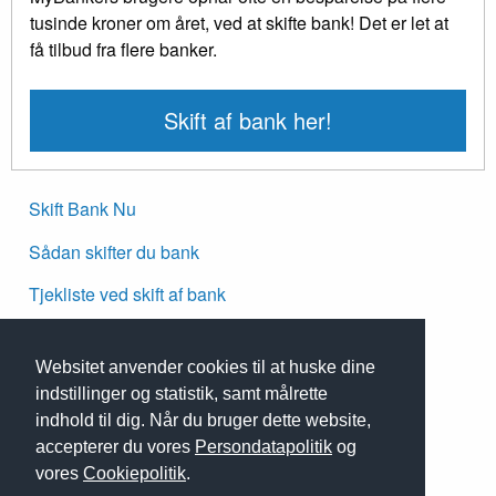
tusinde kroner om året, ved at skifte bank! Det er let at
få tilbud fra flere banker.
Skift af bank her!
Skift Bank Nu
Sådan skifter du bank
Tjekliste ved skift af bank
Mikrolån
Websitet anvender cookies til at huske dine
Om Skiftbank.nu
indstillinger og statistik, samt målrette
Kontakt
indhold til dig. Når du bruger dette website,
accepterer du vores
Persondatapolitik
og
Persondatapolitik
vores
Cookiepolitik
.